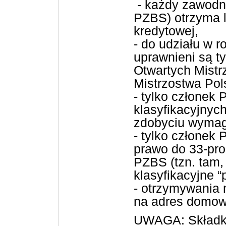
- każdy zawodn
PZBS) otrzyma l
kredytowej,
- do udziału w 
uprawnieni są t
Otwartych Mistr
Mistrzostwa Pol
- tylko człone
klasyfikacyjnych
zdobyciu wymagan
- tylko członek
prawo do 33-pro
PZBS (tzn. tam,
klasyfikacyjne “p
- otrzymywania
na adres domow
UWAGA: Składki