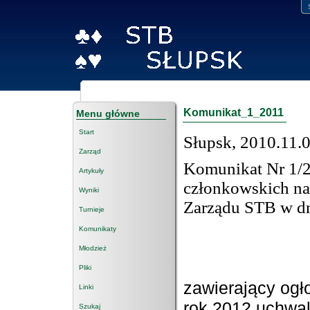
Komunikat_1_2011
Menu główne
Start
Słupsk, 2010.11.
Zarząd
Komunikat Nr 1/2
Artykuły
członkowskich na
Wyniki
Zarządu STB w dn
Turnieje
Komunikaty
Młodzież
Pliki
zawierający ogł
Linki
rok 2012 uchwa
Szukaj