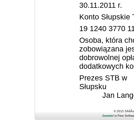
30.11.2011 r.
Konto Słupskie
19 1240 3770 1
Osoba, która chc
zobowiązana jes
dobrowolnej opł
dodatkowych ko
Prezes STB w
Sł
Jan Lang
© 2015 SÄšÂ
Joomla!
is Free Softw