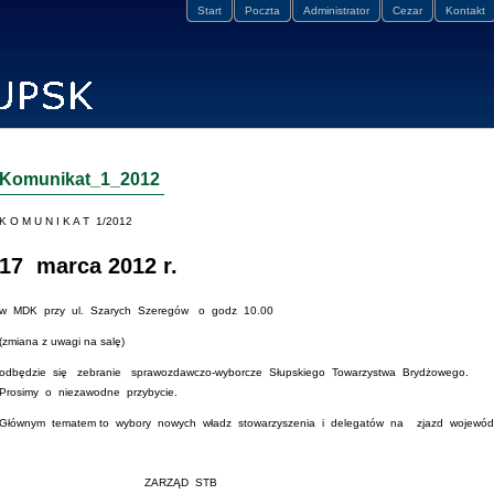
Start
Poczta
Administrator
Cezar
Kontakt
Komunikat_1_2012
K O M U N I K A T 1/2012
17 marca 2012 r.
w MDK przy ul. Szarych Szeregów o godz 10.00
(zmiana z uwagi na salę)
odbędzie się zebranie sprawozdawczo-wyborcze Słupskiego Towarzystwa Brydżowego.
Prosimy o niezawodne przybycie.
Głównym tematem to wybory nowych władz stowarzyszenia i delegatów na zjazd wojewódz
ZARZĄD STB