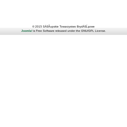
© 2015 SÄšÂupskie Towarzystwo BrydÄšĹşowe
Joomla!
is Free Software released under the GNU/GPL License.