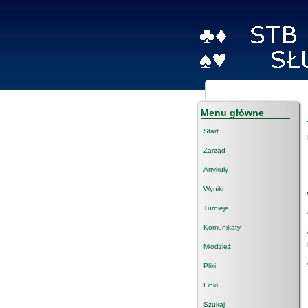
Menu główne
Start
Zarząd
Artykuły
Wyniki
Turnieje
Komunikaty
Młodzież
Pliki
Linki
Szukaj