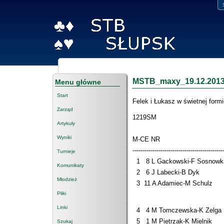
MSTB_maxy_19.12.201
Menu główne
Start
Felek i Łukasz w świetnej formi
Zarząd
1219SM
Artykuły
Wyniki
M-CE NR +/- W
---------------------------------------------
Turnieje
1 8 L Gackowski-F Sosno
Komunikaty
2 6 J Labecki-B Dyk 1
Młodzież
3 11 A Adamiec-M Schul
Pliki
Linki
4 4 M Tomczewska-K Zel
5 1 M Pietrzak-K Mielni
Szukaj