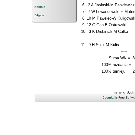
6 2 A Jasinski-M Pankiew
Kontakt
7 7 W Lewandowski-E Mate
Zdjęcia
8 10 M Pawelec-W Kulig
9 12 G Gan-B Ostrowski
10 3 K Drobiniak-M Calk
11 9 H Sulik-M Kulis 0
-----
Suma WK = 87
100% rozdania =
100% turnieju = 2
© 2015 SÄšÂ
Joomla!
is Free Softw