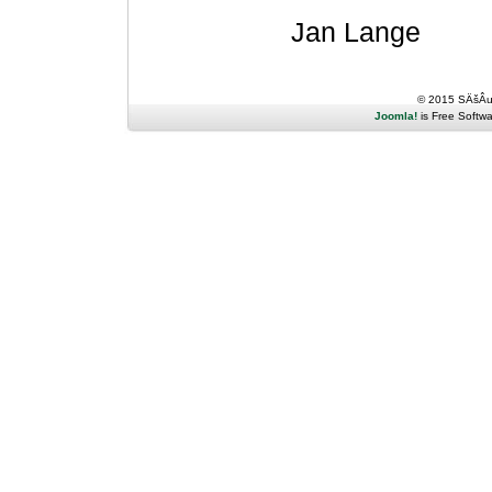
Jan Lange
© 2015 SÄšÂ
Joomla!
is Free Softw