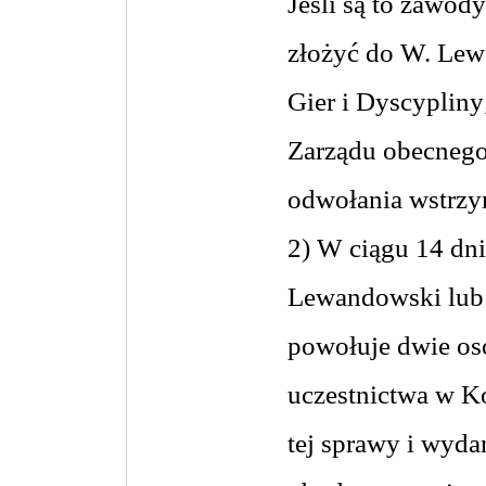
Jeśli są to zawod
złożyć do W. Lew
Gier i Dyscyplin
Zarządu obecnego
odwołania wstrzym
2) W ciągu 14 dni
Lewandowski lub 
powołuje dwie os
uczestnictwa w K
tej sprawy i wyda