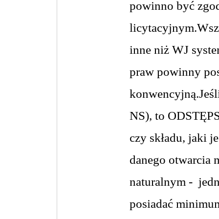
powinno być zgod
licytacyjnym.
Wszy
inne niż WJ syste
praw powinny pos
konwencyjną.
Jeśl
NS), to ODSTĘPST
czy składu, jaki 
danego otwarcia 
naturalnym -
jed
posiadać minimum 