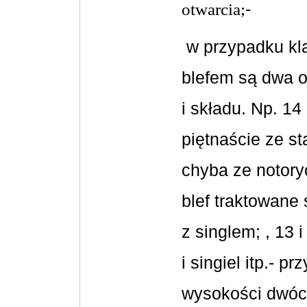
-
otwarcia;
w przypadku kl
blefem są dwa o
i składu. Np. 14
piętnaście ze st
chyba ze notoryc
blef traktowane 
z singlem; , 13 
i singiel itp.
- pr
wysokości dwóch