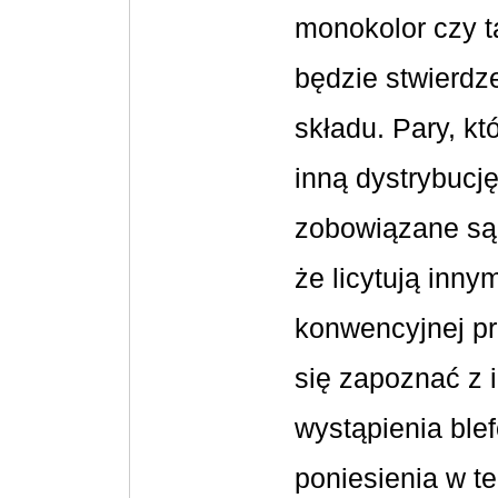
monokolor czy ta
będzie stwierdze
składu.
Pary, kt
inną dystrybucj
zobowiązane są 
że licytują inn
konwencyjnej pr
się zapoznać z 
wystąpienia ble
poniesienia w t