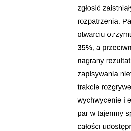
zgłosić zaistni
rozpatrzenia. Pa
otwarciu otrzymu
35%, a przeciwn
nagrany rezulta
zapisywania ni
trakcie rozgrywe
wychwycenie i e
par w tajemny s
całości udostęp