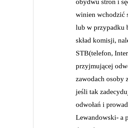
obydwu stron i sęd
winien wchodzić s
lub w przypadku 
skład komisji, na
STB(telefon, Inte
przyjmującej odwo
zawodach osoby z
jeśli tak zadecyd
odwołań i prowa
Lewandowski- a p