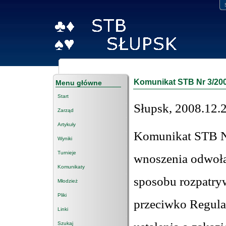
Komunikat STB Nr 3/20
Menu główne
Start
Słupsk, 2008.12.2
Zarząd
Artykuły
Komunikat STB N
Wyniki
Turnieje
wnoszenia odwoła
Komunikaty
sposobu rozpatry
Młodzież
Pliki
przeciwko Regul
Linki
Szukaj