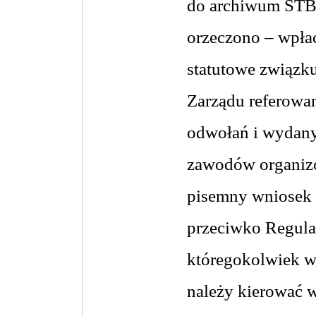
do archiwum STB
orzeczono – wpła
statutowe związku
Zarządu referowa
odwołań i wydany
zawodów organiz
pisemny wniosek 
przeciwko Regul
któregokolwiek w
należy kierować w