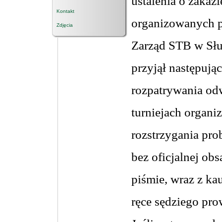
ustalenia o zakaz
Kontakt
organizowanych 
Zdjęcia
Zarząd STB w Słu
przyjął następują
rozpatrywania odw
turniejach organ
rozstrzygania pro
bez oficjalnej ob
piśmie, wraz z ka
ręce sędziego pro