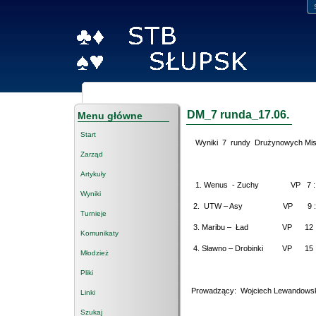
DM_7 runda_17.06.
Menu główne
Start
Wyniki
7
rundy
Drużynowych
Mis
Zarząd
Artykuły
1. Wenus
- Zuchy
VP 7 :
Wyniki
2.
UTW – Asy
VP
9 
Turnieje
3. Maribu –
Ład
VP
12 
Komunikaty
4. Sławno – Drobinki
VP
15 
Młodzież
Pliki
Prowadzący:
Wojciech Lewandows
Linki
Szukaj