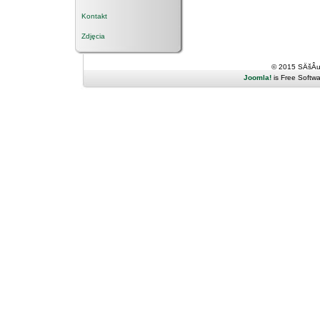
Kontakt
Zdjęcia
© 2015 SÄšÂ
Joomla!
is Free Softw