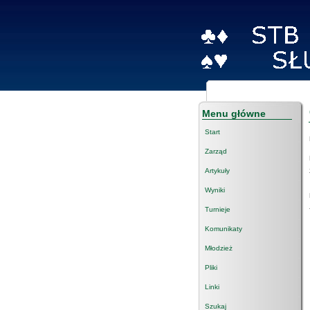
Menu główne
Start
Zarząd
Artykuły
Wyniki
Turnieje
Komunikaty
Młodzież
Pliki
Linki
Szukaj