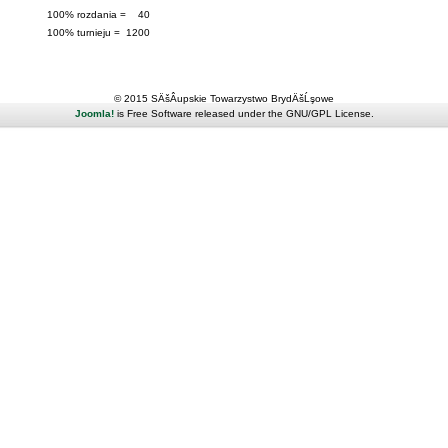
100% rozdania = 40
100% turnieju = 1200
© 2015 SÄšÂupskie Towarzystwo BrydÄšĹşowe
Joomla!
is Free Software released under the GNU/GPL License.