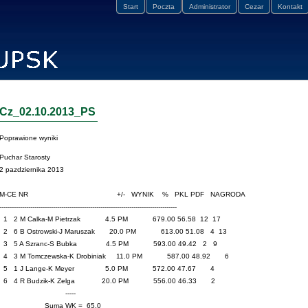
Start
Poczta
Administrator
Cezar
Kontakt
Cz_02.10.2013_PS
Poprawione wyniki
Puchar Starosty
2 pazdziernika 2013
M-CE NR +/- WYNIK % PKL PDF NAGRODA
--------------------------------------------------------------------------------------
1 2 M Calka-M Pietrzak 4.5 PM 679.00 56.58 12 17
2 6 B Ostrowski-J Maruszak 20.0 PM 613.00 51.08 4 13
3 5 A Szranc-S Bubka 4.5 PM 593.00 49.42 2 9
4 3 M Tomczewska-K Drobiniak 11.0 PM 587.00 48.92 6
5 1 J Lange-K Meyer 5.0 PM 572.00 47.67 4
6 4 R Budzik-K Zelga 20.0 PM 556.00 46.33 2
-----
Suma WK = 65.0