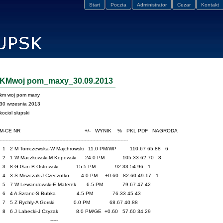
Start
Poczta
Administrator
Cezar
Kontakt
KMwoj pom_maxy_30.09.2013
km woj pom maxy
30 wrzesnia 2013
kociol slupski
M-CE NR +/- WYNIK % PKL PDF NAGRODA
--------------------------------------------------------------------------------------
1 2 M Tomczewska-W Majchrowski 11.0 PM/WP 110.67 65.88 6
2 1 W Maczkowski-M Kopowski 24.0 PM 105.33 62.70 3
3 8 G Gan-B Ostrowski 15.5 PM 92.33 54.96 1
4 3 S Miszczak-J Czeczotko 4.0 PM +0.60 82.60 49.17 1
5 7 W Lewandowski-E Materek 6.5 PM 79.67 47.42
6 4 A Szranc-S Bubka 4.5 PM 76.33 45.43
7 5 Z Rychly-A Gorski 0.0 PM 68.67 40.88
8 6 J Labecki-J Czyzak 8.0 PM/GE +0.60 57.60 34.29
-----