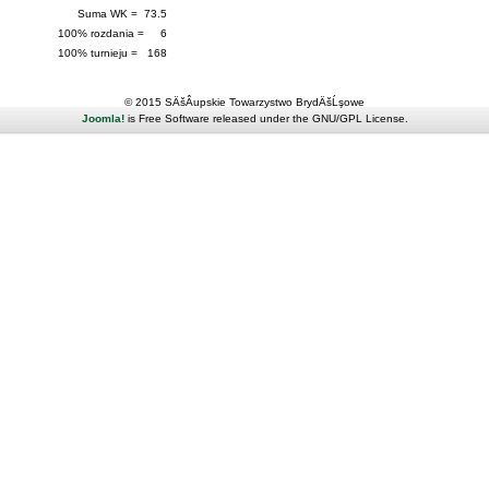
Suma WK = 73.5
100% rozdania = 6
100% turnieju = 168
© 2015 SÄšÂupskie Towarzystwo BrydÄšĹşowe
Joomla!
is Free Software released under the GNU/GPL License.