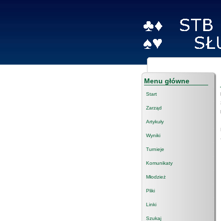
Menu główne
Start
Zarząd
Artykuły
Wyniki
Turnieje
Komunikaty
Młodzież
Pliki
Linki
Szukaj