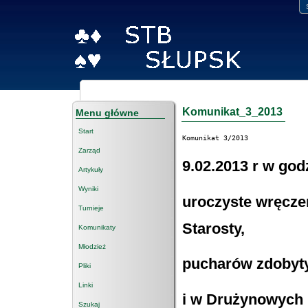
Komunikat_3_2013
Menu główne
Start
Komunikat 3/2013
Zarząd
9.02.2013 r w god
Artykuły
Wyniki
uroczyste wręcze
Turnieje
Starosty,
Komunikaty
Młodzież
pucharów zdobyt
Pliki
Linki
i w Drużynowych 
Szukaj