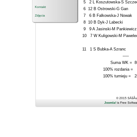
5 2 L Koszutowska-S Szcze
Kontakt
6 12 B Ostrowski-G Gan 
7 6 B Falkowska-J Nowak
Zdjęcia
8 10 B Dyk-J Labecki 
9 9 A Jasinski-M Pankie
10 7 W Kuligowski-M Paw
11 1 S Bubka-A Szranc
-----
Suma WK = 86
100% rozdania =
100% turnieju = 2
© 2015 SÄšÂ
Joomla!
is Free Softw