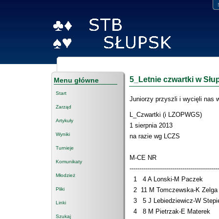
5_Letnie czwartki w Sł
Menu główne
Start
Juniorzy przyszli i wycięli nas 
Zarząd
L_Czwartki (i LZOPWGS)
Artykuły
1 sierpnia 2013
Wyniki
na razie wg LCZS
Turnieje
M-CE NR +/- W
Komunikaty
---------------------------------------------
Młodzież
1 4 A Lonski-M Paczek 5
Pliki
2 11 M Tomczewska-K Zel
3 5 J Lebiedziewicz-W Ste
Linki
4 8 M Pietrzak-E Mate
Szukaj