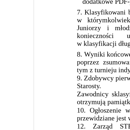
dodatkowe PDF-y
7. Klasyfikowani 
w którymkolwiek
Juniorzy i młod
konieczności u
w klasyfikacji dłu
8. Wyniki końcowe
poprzez zsumowan
tym z turnieju ind
9. Zdobywcy pierw
Starosty.
Zawodnicy sklasy
otrzymują pamiątk
10. Ogłoszenie w
przewidziane jest 
12. Zarząd STB