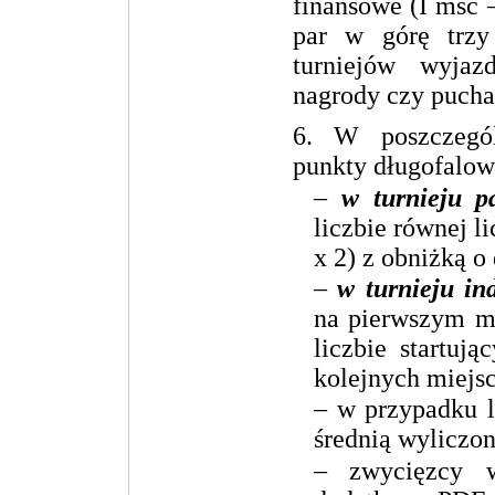
finansowe (I msc –
par w górę trzy
turniejów wyja
nagrody czy pucha
6. W poszczegól
punkty długofalo
–
w turnieju p
liczbie równej l
x 2) z obniżką o
–
w turnieju i
na pierwszym mi
liczbie startuj
kolejnych miejsc
– w przypadku 
średnią wyliczo
– zwycięzcy w