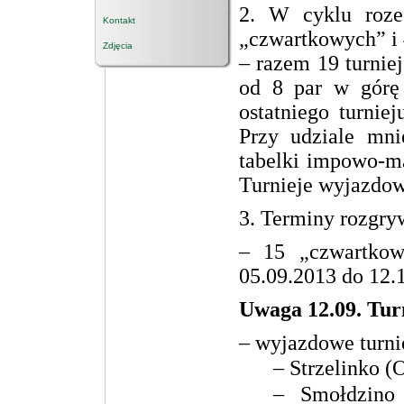
2. W cyklu rozeg
Kontakt
„czwartkowych” i 
Zdjęcia
– razem 19 turnie
od 8 par w górę
ostatniego turnie
Przy udziale
mni
tabelki impowo-m
Turnieje w
yjazdow
3. Terminy rozgry
– 15 „czwartkow
05.09.2013 do 12.
Uwaga 12.09. Tur
– wyjazdowe turnie
– Strzelinko (
– Smołdzino 