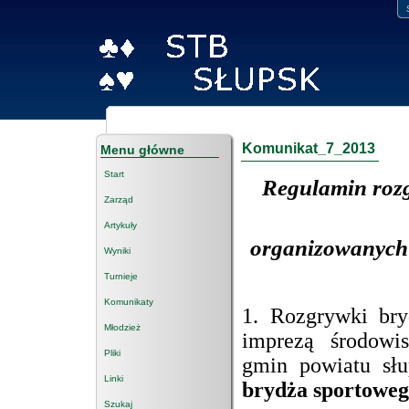
Komunikat_7_2013
Menu główne
Start
Regulamin rozg
Zarząd
Artykuły
organizowanych 
Wyniki
Turnieje
Komunikaty
1. Rozgrywki bry
Młodzież
imprezą środowi
Pliki
gmin powiatu sł
Linki
brydża sportowe
Szukaj