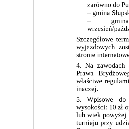
zarówno do Pu
– gmina Słupsk
– gmina
wrzesień/paźdz
Szczegółowe term
wyjazdowych zost
stronie internetow
4. Na zawodach 
Prawa Brydżowe
właściwe regulami
inaczej.
5. Wpisowe do 
wysokości: 10 zł 
lub wiek powyżej 
turnieju przy udz