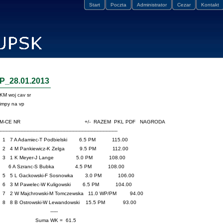
Start
Poczta
Administrator
Cezar
Kontakt
P_28.01.2013
KM woj cav sr
impy na vp
M-CE NR +/- RAZEM PKL PDF NAGRODA
-------------------------------------------------------------------------------
1 7 A Adamiec-T Podbielski 6.5 PM 115.00
2 4 M Pankiewicz-K Zelga 9.5 PM 112.00
3 1 K Meyer-J Lange 5.0 PM 108.00
6 A Szranc-S Bubka 4.5 PM 108.00
5 5 L Gackowski-F Sosnowka 3.0 PM 106.00
6 3 M Pawelec-W Kuligowski 6.5 PM 104.00
7 2 W Majchrowski-M Tomczewska 11.0 WP/PM 94.00
8 8 B Ostrowski-W Lewandowski 15.5 PM 93.00
-----
Suma WK = 61.5