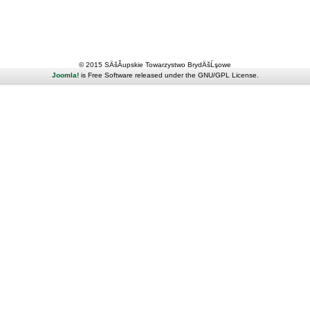
© 2015 SÄšÂupskie Towarzystwo BrydÄšĹşowe
Joomla!
is Free Software released under the GNU/GPL License.