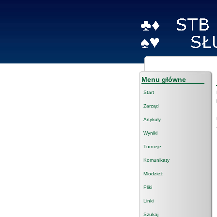
Menu główne
Start
Zarząd
Artykuły
Wyniki
Turnieje
Komunikaty
Młodzież
Pliki
Linki
Szukaj